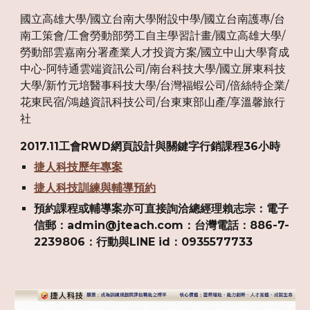
國立高雄大學/國立台南大學附設中學/國立台南護專/台
南工策會/工會勞動部勞工自主學習計畫/國立高雄大學/
勞動部雲嘉南分署產業人才投資方案/國立中山大學育成
中心-阿特通雲端資訊公司/南台科技大學/國立屏東科技
大學/新竹元培醫事科技大學/台灣福蝦公司/倍絲特企業/
花東民宿/鴻越資訊科技公司/台東東部山產/享溫馨旅行
社
2017.11工會RWD網頁設計與關鍵字行銷課程36小時
捷人科技歷年專案
捷人科技訓練與輔導預約
預約課程或輔導案亦可直接詢洽總經理賴志宗：電子
信郵：admin@jteach.com：台灣電話：886-7-
2239806：行動與LINE id：0935577733