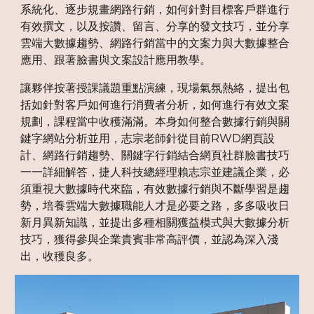
系統化、逐步規畫網路行銷，如何針對目標客戶群進行
有效撰文，以及按讚、留言、分享的發文技巧，並分享
雲端大數據趨勢、網路行銷當中的文案力與大數據整合
應用、跟著臉書與文案設計應用教學。
讓夥伴按著授課議題重點演練，現場氣氛熱絡，提出包
括如針對客戶如何進行消費者分析，如何進行有效文案
規劃，課程當中收穫滿滿。本身如何整合數據行銷與關
鍵字網站分析並用，志宗老師針從目前RWD網頁設
計、網路行銷趨勢、關鍵字行銷結合網頁社群臉書技巧
一一詳細解答，捷人科技總經理賴志宗並建議企業，必
須重視大數據時代來臨，有效數據行銷與不斷學習是趨
勢，培養雲端大數據職能人才是必要之路，多多吸收日
新月異新知識，並提出多種相關獲益模式與大數據分析
技巧，獲得參與企業貴賓非常高評價，並認為深入淺
出，收穫良多。