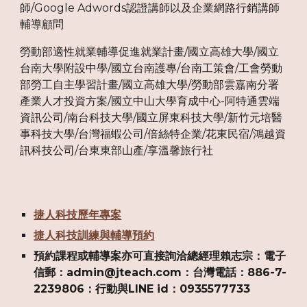
師/Google Adwords認證講師以及企業網路行銷講師
輔導顧問
勞動部適性就業輔導促進就業計畫/國立高雄大學/國立
台南大學附設中學/國立台南護專/台南工策會/工會勞動
部勞工自主學習計畫/國立高雄大學/勞動部雲嘉南分署
產業人才投資方案/國立中山大學育成中心-阿特通雲端
資訊公司/南台科技大學/國立屏東科技大學/新竹元培醫
事科技大學/台灣福蝦公司/倍絲特企業/花東民宿/鴻越資
訊科技公司/台東東部山產/享溫馨旅行社
捷人科技歷年專案
捷人科技訓練與輔導預約
預約課程或輔導案亦可直接詢洽總經理賴志宗：電子
信郵：admin@jteach.com：台灣電話：886-7-
2239806：行動與LINE id：0935577733