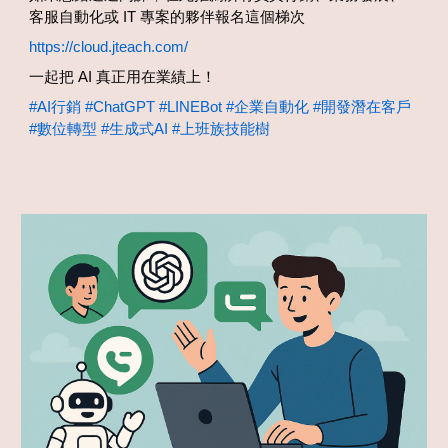
客服自動化或 IT 專案的夥伴報名這個梯次
https://cloud.jteach.com/
一起把 AI 真正用在業績上！
#AI行銷
#ChatGPT
#LINEBot
#企業自動化
#開發潛在客戶
#數位轉型
#生成式AI
#上班族技能樹