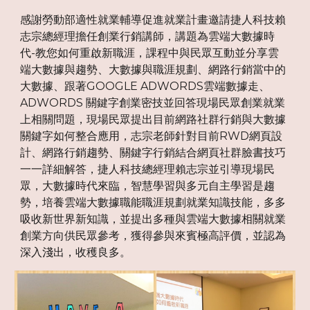
感謝勞動部適性就業輔導促進就業計畫邀請捷人科技賴
志宗總經理擔任創業行銷講師，講題為雲端大數據時
代-教您如何重啟新職涯，課程中與民眾互動並分享雲
端大數據與趨勢、大數據與職涯規劃、網路行銷當中的
大數據、跟著GOOGLE ADWORDS雲端數據走、
ADWORDS 關鍵字創業密技並回答現場民眾創業就業
上相關問題，現場民眾提出目前網路社群行銷與大數據
關鍵字如何整合應用，志宗老師針對目前RWD網頁設
計、網路行銷趨勢、關鍵字行銷結合網頁社群臉書技巧
一一詳細解答，捷人科技總經理賴志宗並引導現場民
眾，大數據時代來臨，智慧學習與多元自主學習是趨
勢，培養雲端大數據職能職涯規劃就業知識技能，多多
吸收新世界新知識，並提出多種與雲端大數據相關就業
創業方向供民眾參考，獲得參與來賓極高評價，並認為
深入淺出，收穫良多。