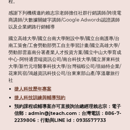
程。
感謝下列機構邀約賴志宗老師擔任社群行銷講師/跨境電
商講師/大數據關鍵字講師/Google Adwords認證講師
以及企業網路行銷輔導
國立高雄大學/國立台南大學附設中學/國立台南護專/台
南工策會/工會勞動部勞工自主學習計畫/國立高雄大學/
勞動部雲嘉南分署產業人才投資方案/國立中山大學育成
中心-阿特通雲端資訊公司/南台科技大學/國立屏東科技
大學/新竹元培醫事科技大學/台灣福蝦公司/倍絲特企業/
花東民宿/鴻越資訊科技公司/台東東部山產/享溫馨旅行
社
捷人科技歷年專案
捷人科技訓練與輔導預約
預約課程或輔導案亦可直接詢洽總經理賴志宗：電子
信郵：admin@jteach.com：台灣電話：886-7-
2239806：行動與LINE id：0935577733