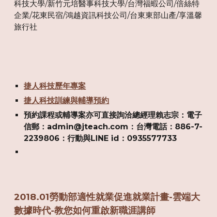
科技大學/新竹元培醫事科技大學/台灣福蝦公司/倍絲特
企業/花東民宿/鴻越資訊科技公司/台東東部山產/享溫馨
旅行社
捷人科技歷年專案
捷人科技訓練與輔導預約
預約課程或輔導案亦可直接詢洽總經理賴志宗：電子
信郵：admin@jteach.com：台灣電話：886-7-
2239806：行動與LINE id：0935577733
2018.01勞動部適性就業促進就業計畫-雲端大
數據時代-教您如何重啟新職涯講師