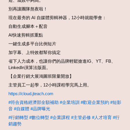
短、成效不夠高。
別再讓團隊熬夜啦！
現在最夯的 AI 自媒體剪輯神器，12小時就能學會：
自動生成腳本＋配音
AI快速剪輯抓重點
一鍵生成多平台比例短片
加字幕、上特效都幫你搞定
省下人力成本，也讓你們的品牌輕鬆搶進IG、YT、FB、
LinkedIn演算法版面。
【企業行銷大展鴻圖班限量開放】
主管員工一起學，12小時課程學完馬上用。
https://cloud.jteach.com
#符合資格經濟部全額補助
#企業培訓
#歡迎企業預約
#短影
音
#自媒體
#品牌曝光
#行銷轉型
#數位轉型
#企業課程
#主管必修
#人才培育
#行
銷趨勢