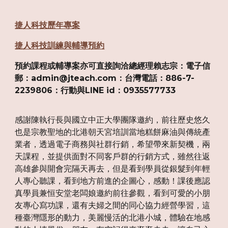
捷人科技歷年專案
捷人科技訓練與輔導預約
預約課程或輔導案亦可直接詢洽總經理賴志宗：電子信
郵：admin@jteach.com：台灣電話：886-7-
2239806：行動與LINE id：0935577733
感謝陳執行長與國立中正大學團隊邀約，前往歷史悠久
也是宗教聖地的北港朝天宮培訓當地糕餅麻油與傳統產
業者，透過電子商務與社群行銷，希望帶來新契機，兩
天課程，並提供面對不同客戶群的行銷方式，雖然往返
高雄參與開會完隔天再去，但是看到學員從銀髮到年輕
人專心聽課，看到地方前進的企圖心，感動！課後應認
真學員兼恒安堂老闆娘邀約前往參觀，看到可愛的小朋
友專心寫功課，還有夫婦之間的同心協力經營學習，這
種臺灣隱形的動力，美麗慢活的北港小城，體驗在地感