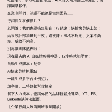
裡面唱K，水池裡面銀龍魚，AI幫你大展鴻圖立馬產出，感
謝團隊夥伴。
企業老闆們，鴻運不能總是當頭因為......
行銷長又在催影片？
老闆說：我們也要搞短影音！行銷說：快拍快剪快上架！
結果設計部加班到半夜，還被嫌：風格不夠潮、文案不夠
短、成效不夠高。
別再讓團隊熬夜啦！
現在最夯的 AI 自媒體剪輯神器，12小時就能學會：
自動生成腳本＋配音
AI快速剪輯抓重點
一鍵生成多平台比例短片
加字幕、上特效都幫你搞定
省下人力成本，也讓你們的品牌輕鬆搶進IG、YT、FB、
LinkedIn演算法版面。
【企業行銷大展鴻圖班限量開放】