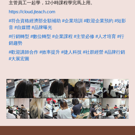
主管員工一起學，12小時課程學完馬上用。
https://cloud.jteach.com
#符合資格經濟部全額補助
#企業培訓
#歡迎企業預約
#短影
音
#自媒體
#品牌曝光
#行銷轉型
#數位轉型
#企業課程
#主管必修
#人才培育
#行
銷趨勢
#歡迎講師合作
#效率提升
#捷人科技
#社群經營
#品牌行銷
#大展宏圖