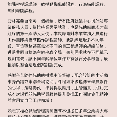
能課程授課講師，教授動機職能課程、行為職能課程、
知識職能課程。
雲林嘉義台南每一個鄉鎮，所有政府就業中心與外站專
業服務人員，幫忙待業民眾就業，也是協助廠商求才牽
紅線的第一線助人天使，本次應邀對專業業務人員進行
工作團隊與團隊協作課程講師。要訓練這麼多不同年
齡、單位職務甚至需求不同的員工是講師的超級任務，
透過共同目標為主軸串聯全場，個別需求就在不同單元
規劃進去，讓不同年齡單位夥伴都有發言分享機會，最
後加以整合透過個案討論完成。
感謝辛苦陪伴協助的機構主管督導，配合設計的小活動
東奔西跑並串聯全場協助，課程結束後也傳來學員夥伴
的心得，策略奏效，學員得以應用，主管滿意，成功完
成本次課程並協助學員夥伴提升發揮工作團隊協作精神
並實用於自己工作領域！
賴志宗核心職能管理講師團隊不但擔任多年企業與大專