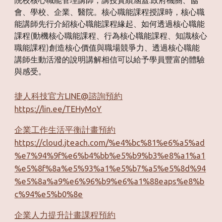
院校核心職能管理講師，講授實績涵蓋:政府機關、協
會、學校、企業、醫院。核心職能課程授課時，核心職
能講師先行介紹核心職能課程緣起、如何透過核心職能
課程(動機核心職能課程、行為核心職能課程、知識核心
職能課程)創造核心價值與職場競爭力、透過核心職能
講師生動活潑的說明講解相信可以給予學員豐富的體驗
與感受。
捷人科技官方LINE@諮詢預約
https://lin.ee/TEHyMoY
企業工作生活平衡計畫預約
https://cloud.jteach.com/%e4%bc%81%e6%a5%ad
%e7%94%9f%e6%b4%bb%e5%b9%b3%e8%a1%a1
%e5%8f%8a%e5%93%a1%e5%b7%a5%e5%8d%94
%e5%8a%a9%e6%96%b9%e6%a1%88eaps%e8%b
c%94%e5%b0%8e
企業人力提升計畫課程預約