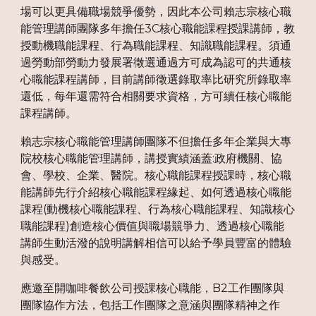
場可以更具備職場競爭優勢，因此本公司賴志宗核心職
能管理講師團隊多年擔任3C核心職能課程授課講師，教
授動機職能課程、行為職能課程、知識職能課程。須通
過勞動部勞動力發展署徵選通過方可成為認可的共通核
心職能課程講師，目前講師徵選錄取率比研究所錄取率
還低，每年還需符合相關要求資格，方可續任核心職能
課程講師。
賴志宗核心職能管理講師團隊不但擔任多年企業與大專
院校核心職能管理講師，講授實績涵蓋:政府機關、協
會、學校、企業、醫院。核心職能課程授課時，核心職
能講師先行介紹核心職能課程緣起、如何透過核心職能
課程(動機核心職能課程、行為核心職能課程、知識核心
職能課程)創造核心價值與職場競爭力、透過核心職能
講師生動活潑的說明講解相信可以給予學員豐富的體驗
與感受。
應邀至開咖啡餐飲公司授課核心職能，B2工作團隊與
團隊協作方法，包括工作團隊之意涵與團隊精神之作