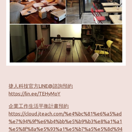
捷人科技官方LINE@諮詢預約
https://lin.ee/TEHyMoY
企業工作生活平衡計畫預約
https://cloud.jteach.com/%e4%bc%81%e6%a5%ad
%e7%94%9f%e6%b4%bb%e5%b9%b3%e8%a1%a1
%e5%8f%8a%e5%93%a1%e5%b7%a5%e5%8d%94